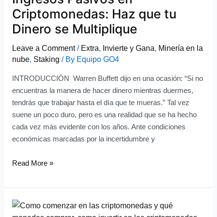
Haz
Criptomonedas: Haz que tu
que
Dinero se Multiplique
tu
Dinero
Leave a Comment
/
Extra
,
Invierte y Gana
,
Minería en la
se
nube
,
Staking
/ By
Equipo GO4
Multiplique
INTRODUCCIÓN Warren Buffett dijo en una ocasión: “Si no
encuentras la manera de hacer dinero mientras duermes,
tendrás que trabajar hasta el día que te mueras.” Tal vez
suene un poco duro, pero es una realidad que se ha hecho
cada vez más evidente con los años. Ante condiciones
económicas marcadas por la incertidumbre y
Read More »
Cómo
Invertir