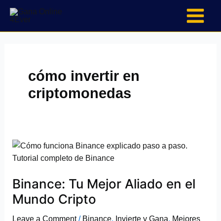
Skip
to
content
cómo invertir en
criptomonedas
Binance:
Tu
Mejor
Binance: Tu Mejor Aliado en el
Aliado
en
Mundo Cripto
el
Leave a Comment
/
Binance
,
Invierte y Gana
,
Mejores
Mundo