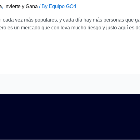
a
,
Invierte y Gana
/ By
Equipo GO4
da vez más populares, y cada día hay más personas que ganan
ro es un mercado que conlleva mucho riesgo y justo aquí es do