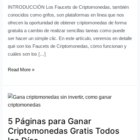
INTRODUCCIÓN Los Faucets de Criptomonedas, también
conocidos como grifos, son plataformas en línea que nos
ofrecen la oportunidad de obtener criptomonedas de forma
gratuita a cambio de realizar sencillas tareas como puede
ser hacer un simple clic. En este artículo, veremos en detalle
qué son los Faucets de Criptomonedas, cómo funcionan y
cuáles son los […]
Read More »
5
Páginas
para
5 Páginas para Ganar
Ganar
Criptomonedas
Criptomonedas Gratis Todos
Gratis