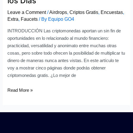
los Días
Todos
los
Leave a Comment
/
Airdrops
,
Criptos Gratis
,
Encuestas
,
Días
Extra
,
Faucets
/ By
Equipo GO4
INTRODUCCIÓN Las criptomonedas aportan un sin fin de
oportunidades en lo relacionado al mundo financiero:
practicidad, versatilidad y anonimato entre muchas otras
cosas, pero sobre todo ofrecen la posibilidad de multiplicar tu
dinero de maneras nunca antes vistas. En este artículo te
voy a mostrar cinco páginas donde podrás obtener
criptomonedas gratis. ¿Lo mejor de
Read More »