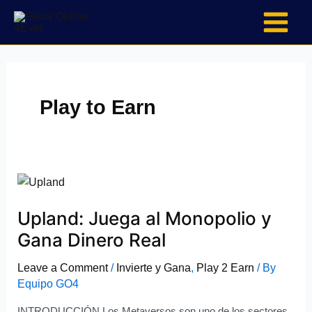
Skip
to
content
Play to Earn
Upland:
Juega
Upland: Juega al Monopolio y
al
Monopolio
Gana Dinero Real
y
Gana
Leave a Comment
/
Invierte y Gana
,
Play 2 Earn
/ By
Equipo GO4
Dinero
Real
INTRODUCCIÓN Los Metaversos son uno de los sectores