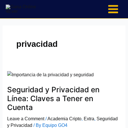
Skip
to
content
privacidad
Seguridad
y
Seguridad y Privacidad en
Privacidad
en
Línea: Claves a Tener en
Línea:
Cuenta
Claves
a
Leave a Comment
/
Academia Cripto
,
Extra
,
Seguridad
Tener
y Privacidad
/ By
Equipo GO4